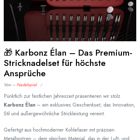
🎁 Karbonz Élan – Das Premium-
Stricknadelset für höchste
Ansprüche
Von –
Nadelspiel
Veröffentlicht
Pünktlich zur festlichen Jahreszeit präsentieren wir stolz
am
Karbonz Élan
– ein exklusives Geschenkset, das Innovation,
Oktober
Stil und außergewöhnliche Strickleistung vereint.
14,
2025
Gefertigt aus hochmoderner Kohlefaser mit präzisen
Metallspitzen – dem gleichen Material, das in der Luft- und