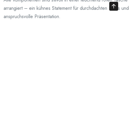
arrangiert – ein kühnes Statement für durchdachten Luxus und
anspruchsvolle Präsentation.
Karbonz Élan ist mehr als ein Stricknadelset – es ist
ein Ausdruck von Klasse.
Entwickelt für passionierte Strickende, die keine Kompromisse
eingehen – in Leistung, Haltbarkeit und Ästhetik.
Ab sofort im Nadelspiel erhältlich!
Suchen
nach: