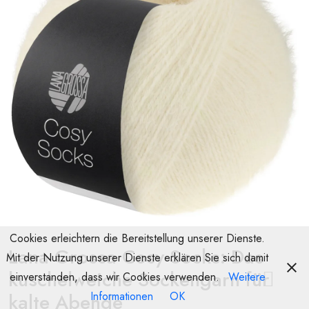
Cookies erleichtern die Bereitstellung unserer Dienste.
Lana Grossa Cosy Socks: Das
Mit der Nutzung unserer Dienste erklären Sie sich damit
kuschelweiche Sockengarn für
einverstanden, dass wir Cookies verwenden.
Weitere
kalte Abende
Informationen
OK