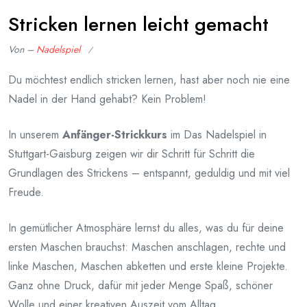
Stricken lernen leicht gemacht
Von –
Nadelspiel
Veröffentlicht
am
Du möchtest endlich stricken lernen, hast aber noch nie eine
Mai
Nadel in der Hand gehabt? Kein Problem!
20,
2026
In unserem
Anfänger-Strickkurs
im Das Nadelspiel in
Stuttgart-Gaisburg zeigen wir dir Schritt für Schritt die
Grundlagen des Strickens – entspannt, geduldig und mit viel
Freude.
In gemütlicher Atmosphäre lernst du alles, was du für deine
ersten Maschen brauchst: Maschen anschlagen, rechte und
linke Maschen, Maschen abketten und erste kleine Projekte.
Ganz ohne Druck, dafür mit jeder Menge Spaß, schöner
Wolle und einer kreativen Auszeit vom Alltag.