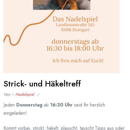
Strick- und Häkeltreff
Von –
Nadelspiel
Veröffentlicht
Jeden
Donnerstag
ab
16:30 Uhr
seid Ihr herzlich
am
eingeladen!
Januar
18,
Kommt vorbei, strickt, häkelt, plauscht, tauscht Tipps aus oder
2026