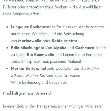
Verwendung edelster Naturfasern aus. Ob für kuschelige
Pullover oder strapazierfähige Socken – die Auswahl lässt
keine Wünsche offen:
Lungauer Sockenwolle:
Ein Klassiker, der besonders
durch seine Weichheit und die Beimischung
von
Merinowolle
oder
Seide
besticht.
Edle Mischungen:
Von
Alpaka
und
Cashmere
bis hin
zu feiner
Bio-Baumwolle
und Leinen bietet Ferner für
jedes Strickprojekt das passende Material.
Merino-Serien:
Beliebte Qualitäten wie die
Merino
80
oder
Merino 120
sind ideal für warme
Winterbekleidung und Babyartikel.
Nachhaltigkeit aus Österreich
In einer Zeit, in der Transparenz immer wichtiger wird, setzt