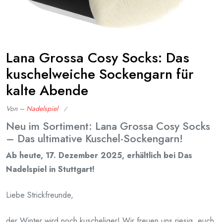
Lana Grossa Cosy Socks: Das
kuschelweiche Sockengarn für
kalte Abende
Von –
Nadelspiel
Veröffentlicht
Neu im Sortiment: Lana Grossa Cosy Socks
am
– Das ultimative Kuschel-Sockengarn!
Dezember
17,
Ab heute, 17. Dezember 2025, erhältlich bei Das
2025
Nadelspiel in Stuttgart!
Liebe Strickfreunde,
der Winter wird noch kuscheliger! Wir freuen uns riesig, euch