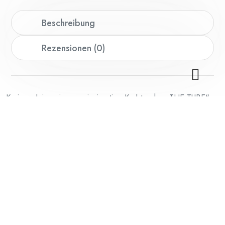
Beschreibung
Rezensionen (0)
Kreiere deine eigene, einzigartige Korbtasche „THE TUBE“ –
ein trendiges Accessoire, das Funktionalität und modernes
Design vereint. Diese Tasche, gehäkelt aus dem hochwertigen
Lana Grossa The Tube Garn (60% Baumwolle, 40% Nylon),
besticht durch ihre robuste Beschaffenheit und angenehme
Haptik.
Mit ihren Maßen von ca. 44 cm Breite und 35 cm Höhe (ohne
Henkel) bietet sie ausreichend Platz für all deine Essentials.
Die Bambus-Taschengriffe mit einem Durchmesser von ca. 14