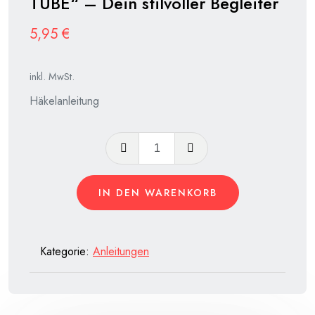
TUBE“ – Dein stilvoller Begleiter
5,95
€
inkl. MwSt.
Häkelanleitung
Anleitung
Korbtasche
"THE
IN DEN WARENKORB
TUBE"
–
Dein
Kategorie:
Anleitungen
stilvoller
Begleiter
Menge